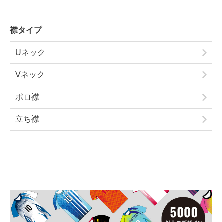
襟タイプ
Uネック
Vネック
ポロ襟
立ち襟