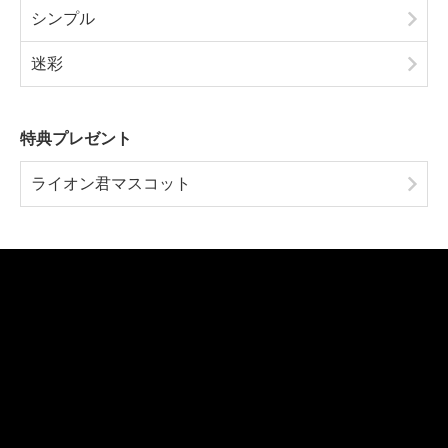
オリジナルロゴ
グラデーション
チェック柄
デザインティスト
インパクト
シンプル
迷彩
特典プレゼント
ライオン君マスコット