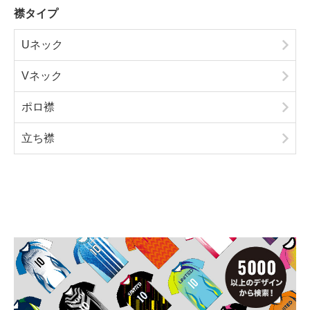
襟タイプ
Uネック
Vネック
ポロ襟
立ち襟